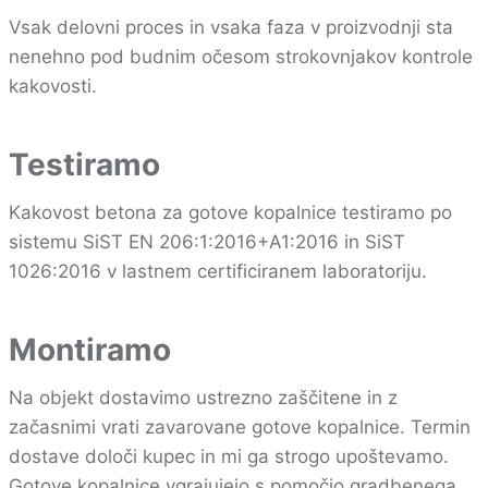
Vsak delovni proces in vsaka faza v proizvodnji sta
nenehno pod budnim očesom strokovnjakov kontrole
kakovosti.
Testiramo
Kakovost betona za gotove kopalnice testiramo po
sistemu SiST EN 206:1:2016+A1:2016 in SiST
1026:2016 v lastnem certificiranem laboratoriju.
Montiramo
Na objekt dostavimo ustrezno zaščitene in z
začasnimi vrati zavarovane gotove kopalnice. Termin
dostave določi kupec in mi ga strogo upoštevamo.
Gotove kopalnice vgrajujejo s pomočjo gradbenega