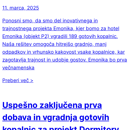
11. marca, 2025
Ponosni smo, da smo del inovativnega in
trajnostnega projekta Emonika, kjer bomo za hotel
Emonika (objekt P2) vgradili 189 gotovih kopalnic.
Naša rešitev omogoča hitrejšo gradnjo, manj
odpadkov in vrhunsko kakovost vsake kopalnice, kar
zagotavlja trajnost in udobje gostov. Emonika bo prva
večnamenska
Preberi več >
Uspešno zaključena prva
dobava in vgradnja gotovih
kopalnic za projekt Dormitory