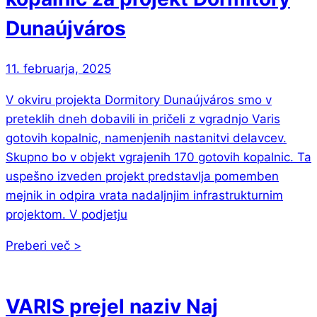
Dunaújváros
11. februarja, 2025
V okviru projekta Dormitory Dunaújváros smo v
preteklih dneh dobavili in pričeli z vgradnjo Varis
gotovih kopalnic, namenjenih nastanitvi delavcev.
Skupno bo v objekt vgrajenih 170 gotovih kopalnic. Ta
uspešno izveden projekt predstavlja pomemben
mejnik in odpira vrata nadaljnjim infrastrukturnim
projektom. V podjetju
Preberi več >
VARIS prejel naziv Naj