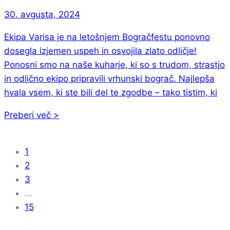
30. avgusta, 2024
Ekipa Varisa je na letošnjem Bogračfestu ponovno
dosegla izjemen uspeh in osvojila zlato odličje!
Ponosni smo na naše kuharje, ki so s trudom, strastjo
in odlično ekipo pripravili vrhunski bograč. Najlepša
hvala vsem, ki ste bili del te zgodbe – tako tistim, ki
Preberi več >
1
2
3
...
15