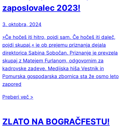
zaposlovalec 2023!
3. oktobra, 2024
»Če hočeš iti hitro, pojdi sam. Če hočeš iti daleč,
pojdi skupaj,« je ob prejemu priznanja dejala
direktorica Sabina Sobočan. Priznanje je prevzela
skupaj z Matejem Furlanom, odgovornim za
kadrovske zadeve. Medijska hiša Vestnik in
Pomurska gospodarska zbornica sta že osmo leto
zapored
Preberi več >
ZLATO NA BOGRAČFESTU!